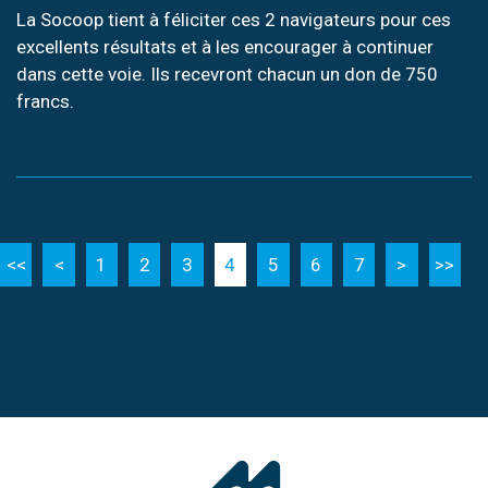
La Socoop tient à féliciter ces 2 navigateurs pour ces
excellents résultats et à les encourager à continuer
dans cette voie. Ils recevront chacun un don de 750
francs.
<<
<
1
2
3
4
5
6
7
>
>>